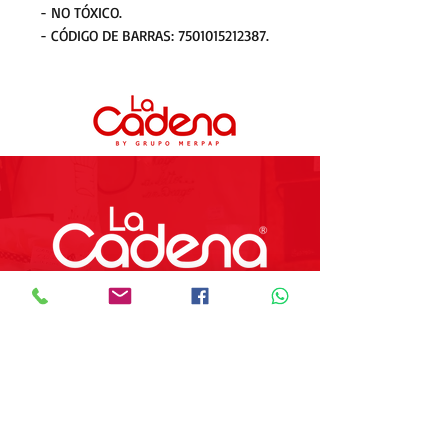
- NO TÓXICO.
- CÓDIGO DE BARRAS: 7501015212387.
Frequent questions
.
Store
About us
Contact