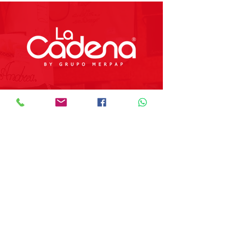
Preguntas Frecuentes
Tienda
Sobre Nosotros
Contacto
SOBRE GRUPO MERPAP
Obtén las noticias más recientes y
novedades sobre nuestros productos