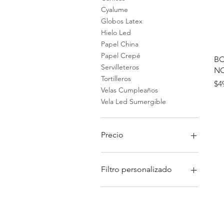
Cyalume
Globos Latex
Hielo Led
Papel China
Papel Crepé
BO
Servilleteros
NO
Tortilleros
Pr
$4
Velas Cumpleaños
Vela Led Sumergible
Precio
1 MXN
99 MXN
Filtro personalizado
Mercería
Papelería
Decorativos &