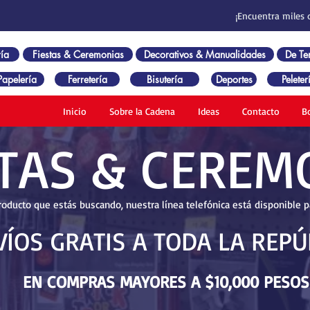
¡Encuentra miles 
ía
Fiestas & Ceremonias
Decorativos & Manualidades
De T
Papelería
Ferretería
Bisutería
Deportes
Peleter
Inicio
Sobre la Cadena
Ideas
Contacto
B
STAS & CEREM
roducto que estás buscando, nuestra línea telefónica está disponible 
VÍOS GRATIS A TODA LA REPÚ
EN
COMPRAS MAYORES A $10,000 PESOS