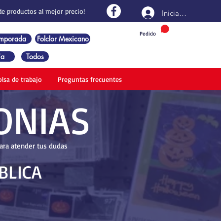
de productos al mejor precio!
Iniciar sesión
Pedido
emporada
Folclor Mexicano
ía
Todos
olsa de trabajo
Preguntas frecuentes
ONIAS
para atender tus dudas
BLICA