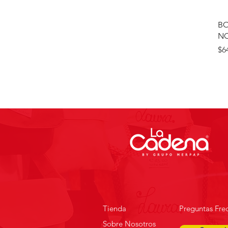
BO
NO
Pr
$6
Tienda
Preguntas Fre
Sobre Nosotros