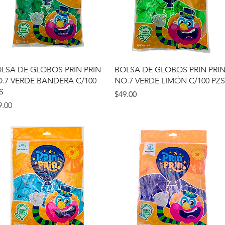
Vista rápida
Vista rápida
LSA DE GLOBOS PRIN PRIN
BOLSA DE GLOBOS PRIN PRI
.7 VERDE BANDERA C/100
NO.7 VERDE LIMÓN C/100 PZS
S
Precio
$49.00
ecio
9.00