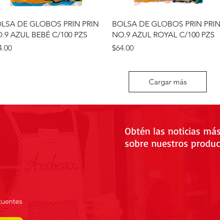
Vista rápida
Vista rápida
LSA DE GLOBOS PRIN PRIN
BOLSA DE GLOBOS PRIN PRI
.9 AZUL BEBÉ C/100 PZS
NO.9 AZUL ROYAL C/100 PZS
ecio
Precio
4.00
$64.00
Cargar más
Obtén las noticias má
sobre nuestros produc
cuentes