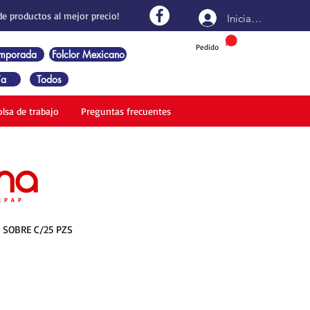
de productos al mejor precio!
Iniciar sesión
Pedido
emporada
Folclor Mexicano
ía
Todos
olsa de trabajo
Preguntas frecuentes
 SOBRE C/25 PZS