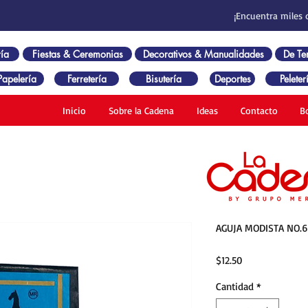
¡Encuentra miles 
ía
Fiestas & Ceremonias
Decorativos & Manualidades
De T
Papelería
Ferretería
Bisutería
Deportes
Peleter
Inicio
Sobre la Cadena
Ideas
Contacto
B
AGUJA MODISTA NO.6
Precio
$12.50
Cantidad
*