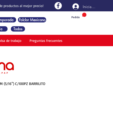
de productos al mejor precio!
Iniciar sesión
Pedido
emporada
Folclor Mexicano
ía
Todos
olsa de trabajo
Preguntas frecuentes
 (5/16") C/100PZ BARRILITO