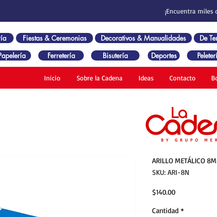
¡Encuentra miles 
ía
Fiestas & Ceremonias
Decorativos & Manualidades
De T
Papelería
Ferretería
Bisutería
Deportes
Peleter
Inicio
Sobre la Cadena
Ideas
Contacto
B
ARILLO METÁLICO 8MM
SKU: ARI-8N
Precio
$140.00
Cantidad
*