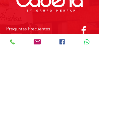
Preguntas Frecuentes
Tienda
Sobre Nosotros
Contacto
SOBRE GRUPO MERPAP
Obtén las noticias más recientes y
novedades sobre nuestros productos