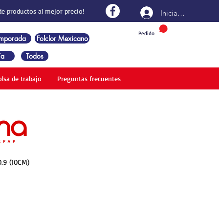
de productos al mejor precio!
Iniciar sesión
Pedido
emporada
Folclor Mexicano
ía
Todos
olsa de trabajo
Preguntas frecuentes
.9 (10CM)