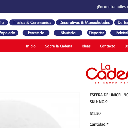
¡Encuentra miles 
ía
Fiestas & Ceremonias
Decorativos & Manualidades
De T
Papelería
Ferretería
Bisutería
Deportes
Peleter
Inicio
Sobre la Cadena
Ideas
Contacto
B
ESFERA DE UNICEL NO
SKU: NO.9
Precio
$12.50
Cantidad
*