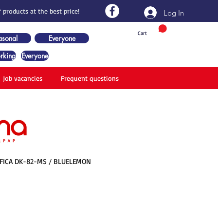
 products at the best price!
Log In
Cart
asonal
Everyone
rking
Everyone
Job vacancies
Frequent questions
IFICA DK-82-MS / BLUELEMON