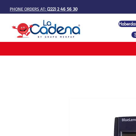
PHONE ORDERS AT:
(222) 2 46 56 30
Haberda