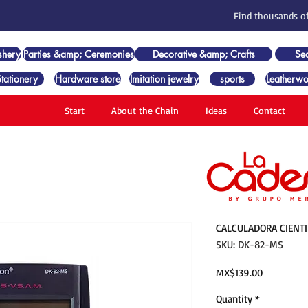
Find thousands of
shery
Parties &amp; Ceremonies
Decorative &amp; Crafts
Se
Stationery
Hardware store
Imitation jewelry
sports
Leatherwo
Start
About the Chain
Ideas
Contact
CALCULADORA CIENT
SKU: DK-82-MS
Price
MX$139.00
Quantity
*