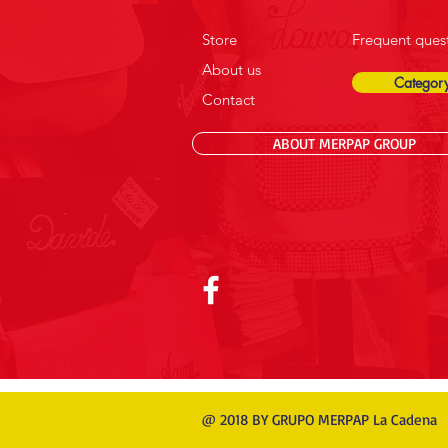
Store
Frequent ques
About us
.
Category
Contact
ABOUT MERPAP GROUP
@ 2018 BY GRUPO MERPAP La Cadena