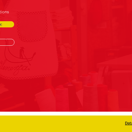
tions
:
Dat