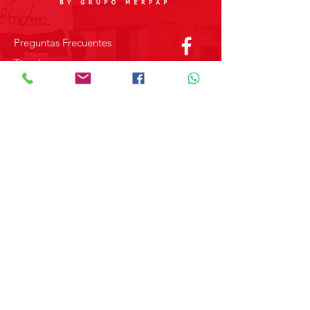
Preguntas Frecuentes
Tienda
Sobre Nosotros
Contacto
SOBRE GRUPO MERPAP
Obtén las noticias más recientes y
novedades sobre nuestros productos