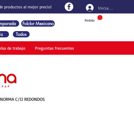
de productos al mejor precio!
Iniciar sesión
Pedido
emporada
Folclor Mexicano
ía
Todos
olsa de trabajo
Preguntas frecuentes
S NORMA C/12 REDONDOS