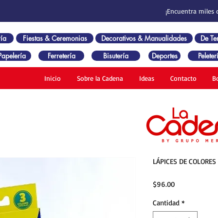
¡Encuentra miles 
ía
Fiestas & Ceremonias
Decorativos & Manualidades
De T
Papelería
Ferretería
Bisutería
Deportes
Peleter
Inicio
Sobre la Cadena
Ideas
Contacto
B
LÁPICES DE COLORE
Precio
$96.00
Cantidad
*