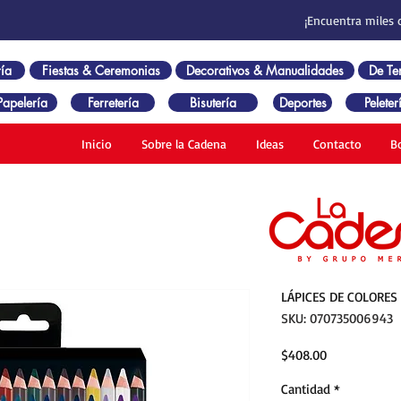
¡Encuentra miles 
ía
Fiestas & Ceremonias
Decorativos & Manualidades
De T
Papelería
Ferretería
Bisutería
Deportes
Peleter
Inicio
Sobre la Cadena
Ideas
Contacto
B
LÁPICES DE COLORES
SKU: 070735006943
Precio
$408.00
Cantidad
*