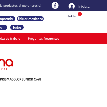
de productos al mejor precio!
Iniciar sesión
Pedido
emporada
Folclor Mexicano
ía
Todos
olsa de trabajo
Preguntas frecuentes
 PRISMACOLOR JUNIOR C/48