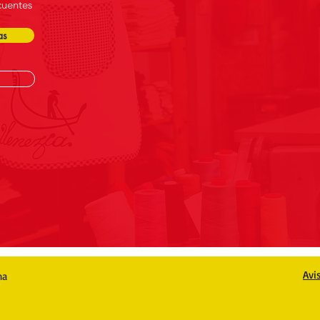
cuentes
as
Avi
na