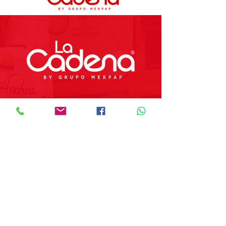
Preguntas Frecuentes
Tienda
Sobre Nosotros
Contacto
SOBRE GRUPO MERPAP
Obtén las noticias más recientes y