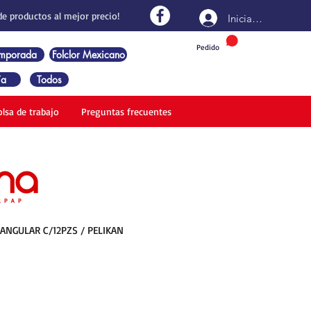
de productos al mejor precio!
Iniciar sesión
Pedido
emporada
Folclor Mexicano
ía
Todos
olsa de trabajo
Preguntas frecuentes
ANGULAR C/12PZS / PELIKAN