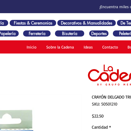
¡Encuentra miles 
ía
Fiestas & Ceremonias
Decorativos & Manualidades
De T
Papelería
Ferretería
Bisutería
Deportes
Peleter
Inicio
Sobre la Cadena
Ideas
Contacto
B
CRAYÓN DELGADO TRI
SKU: 50501210
Precio
$22.50
Cantidad
*