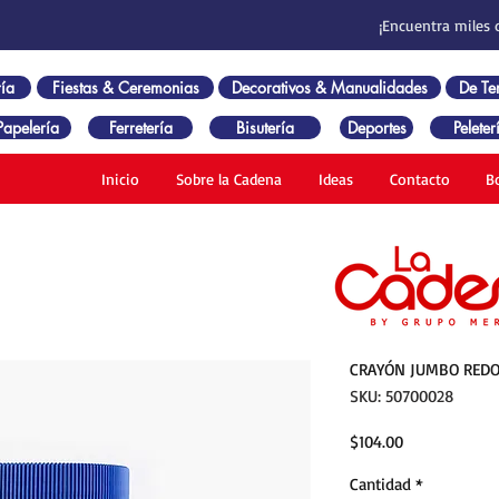
¡Encuentra miles 
ía
Fiestas & Ceremonias
Decorativos & Manualidades
De T
Papelería
Ferretería
Bisutería
Deportes
Peleter
Inicio
Sobre la Cadena
Ideas
Contacto
B
CRAYÓN JUMBO REDO
SKU: 50700028
Precio
$104.00
Cantidad
*