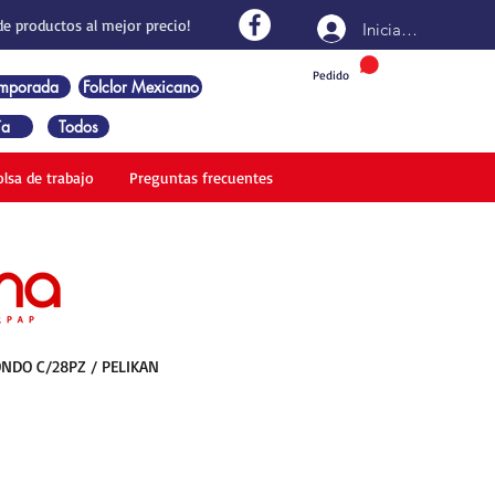
de productos al mejor precio!
Iniciar sesión
Pedido
emporada
Folclor Mexicano
ía
Todos
olsa de trabajo
Preguntas frecuentes
NDO C/28PZ / PELIKAN