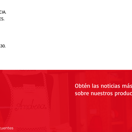
IA.
ES.
30.
Obtén las noticias má
sobre nuestros produc
cuentes