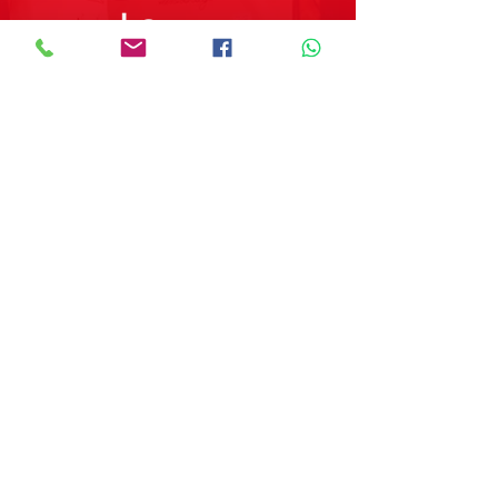
Preguntas Frecuentes
Tienda
Sobre Nosotros
Contacto
SOBRE GRUPO MERPAP
Obtén las noticias más recientes y
novedades sobre nuestros productos