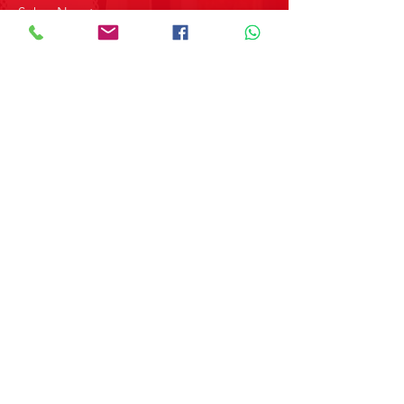
Sobre Nosotros
Contacto
SOBRE GRUPO MERPAP
Obtén las noticias más recientes y
novedades sobre nuestros productos