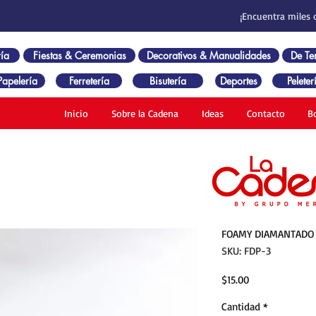
¡Encuentra miles 
ía
Fiestas & Ceremonias
Decorativos & Manualidades
De T
Papelería
Ferretería
Bisutería
Deportes
Peleter
Inicio
Sobre la Cadena
Ideas
Contacto
B
FOAMY DIAMANTADO 
SKU: FDP-3
Precio
$15.00
Cantidad
*