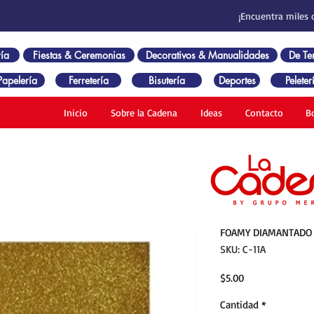
¡Encuentra miles 
ía
Fiestas & Ceremonias
Decorativos & Manualidades
De T
Papelería
Ferretería
Bisutería
Deportes
Peleter
Inicio
Sobre la Cadena
Ideas
Contacto
B
FOAMY DIAMANTADO 
SKU: C-11A
Precio
$5.00
Cantidad
*