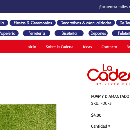
¡Encuentra miles 
ía
Fiestas & Ceremonias
Decorativos & Manualidades
De T
Papelería
Ferretería
Bisutería
Deportes
Peleter
Inicio
Sobre la Cadena
Ideas
Contacto
B
FOAMY DIAMANTADO 
SKU: FDC-3
Precio
$4.00
Cantidad
*