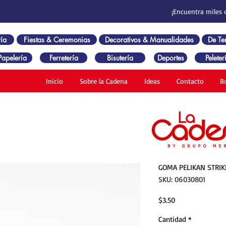
¡Encuentra miles 
ía
Fiestas & Ceremonias
Decorativos & Manualidades
De T
Papelería
Ferretería
Bisutería
Deportes
Peleter
Inicio
Sobre la Cadena
Ideas
Contacto
B
GOMA PELIKAN STRIK
SKU: 06030801
Precio
$3.50
Cantidad
*