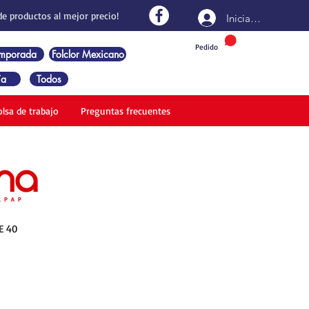
de productos al mejor precio!
Iniciar sesión
Pedido
emporada
Folclor Mexicano
ía
Todos
olsa de trabajo
Preguntas frecuentes
E 40