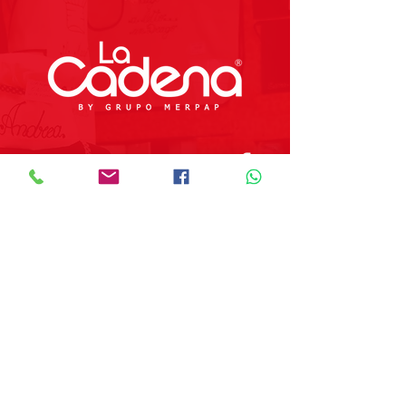
Preguntas Frecuentes
Tienda
Sobre Nosotros
Contacto
SOBRE GRUPO MERPAP
Obtén las noticias más recientes y
novedades sobre nuestros productos