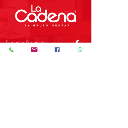
Preguntas Frecuentes
Tienda
Sobre Nosotros
Contacto
SOBRE GRUPO MERPAP
Obtén las noticias más recientes y
novedades sobre nuestros productos