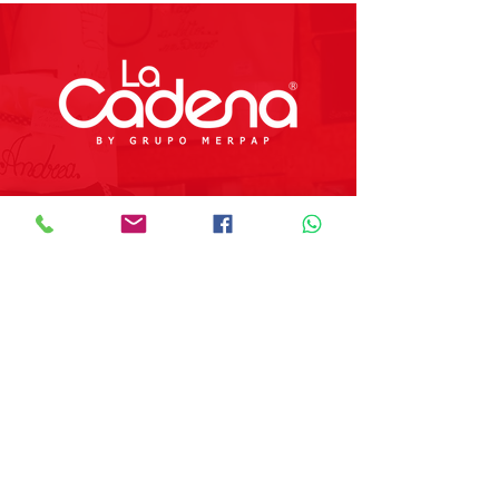
Preguntas Frecuentes
Tienda
Sobre Nosotros
Contacto
SOBRE GRUPO MERPAP
Obtén las noticias más recientes y
novedades sobre nuestros productos