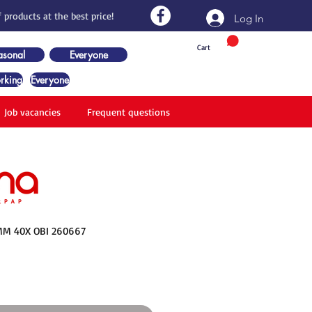
 products at the best price!
Log In
Cart
asonal
Everyone
rking
Everyone
Job vacancies
Frequent questions
MM 40X OBI 260667