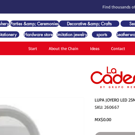
Find thousands of
shery
Parties &amp; Ceremonies
Decorative &amp; Crafts
Se
Stationery
Hardware store
Imitation jewelry
sports
Leatherwo
Start
About the Chain
Ideas
Contact
LUPA JOYERO LED 25
SKU: 260667
Price
MX$0.00