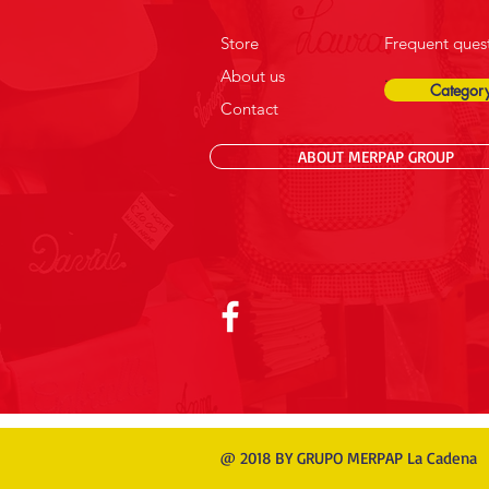
Store
Frequent ques
About us
.
Category
Contact
ABOUT MERPAP GROUP
@ 2018 BY GRUPO MERPAP La Cadena