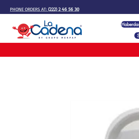
PHONE ORDERS AT:
(222) 2 46 56 30
Haberda