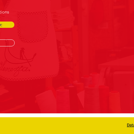
tions
:
Dat