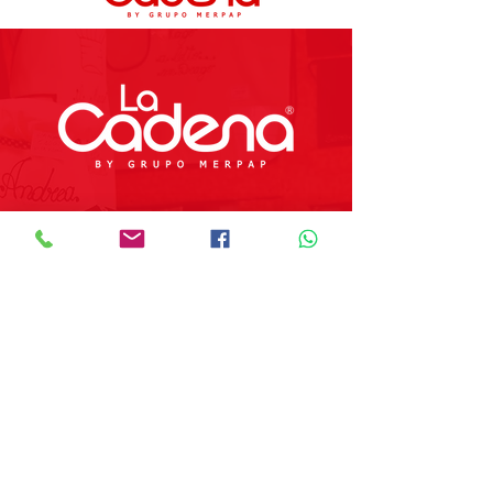
Preguntas Frecuentes
Tienda
Sobre Nosotros
Contacto
SOBRE GRUPO MERPAP
Obtén las noticias más recientes y