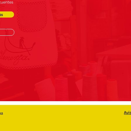
cuentes
as
Avi
na