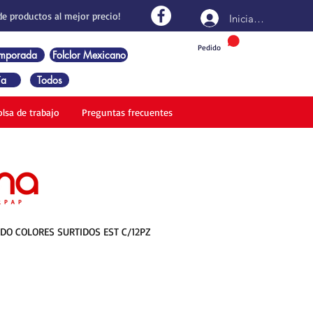
de productos al mejor precio!
Iniciar sesión
Pedido
emporada
Folclor Mexicano
ía
Todos
olsa de trabajo
Preguntas frecuentes
O COLORES SURTIDOS EST C/12PZ