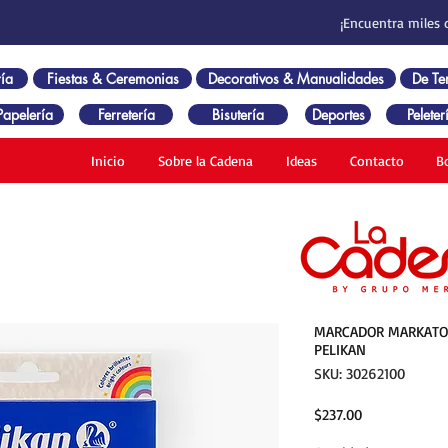
¡Encuentra miles 
ía
Fiestas & Ceremonias
Decorativos & Manualidades
De T
Papelería
Ferretería
Bisutería
Deportes
Peleter
Inicio
Sobre la Cadena
Ideas
Contacto
B
MARCADOR MARKATOD
PELIKAN
SKU: 30262100
Precio
$237.00