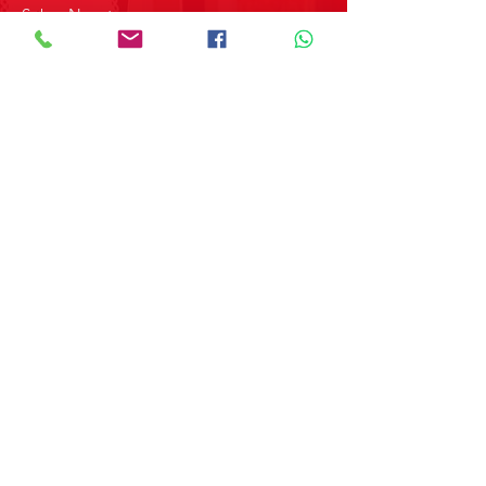
Sobre Nosotros
Contacto
SOBRE GRUPO MERPAP
Obtén las noticias más recientes y
novedades sobre nuestros productos