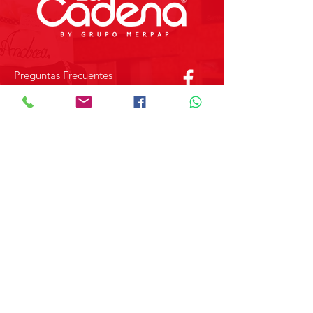
Preguntas Frecuentes
Tienda
Sobre Nosotros
Contacto
SOBRE GRUPO MERPAP
Obtén las noticias más recientes y
novedades sobre nuestros productos