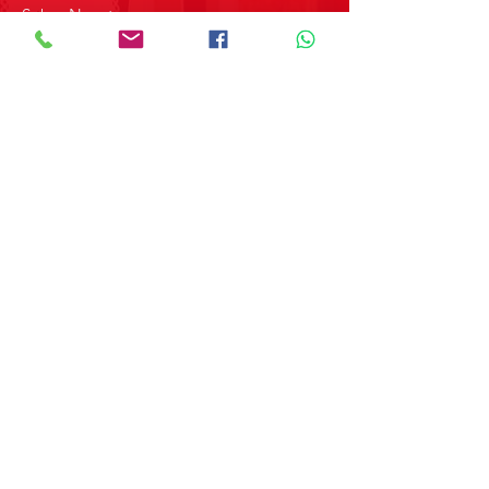
Sobre Nosotros
Contacto
SOBRE GRUPO MERPAP
Obtén las noticias más recientes y
novedades sobre nuestros productos