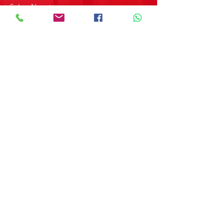
Sobre Nosotros
Contacto
SOBRE GRUPO MERPAP
Obtén las noticias más recientes y
novedades sobre nuestros productos