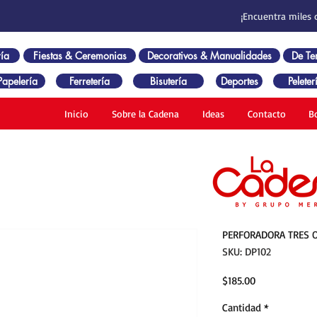
¡Encuentra miles 
ía
Fiestas & Ceremonias
Decorativos & Manualidades
De T
Papelería
Ferretería
Bisutería
Deportes
Peleter
Inicio
Sobre la Cadena
Ideas
Contacto
B
PERFORADORA TRES O
SKU: DP102
Precio
$185.00
Cantidad
*