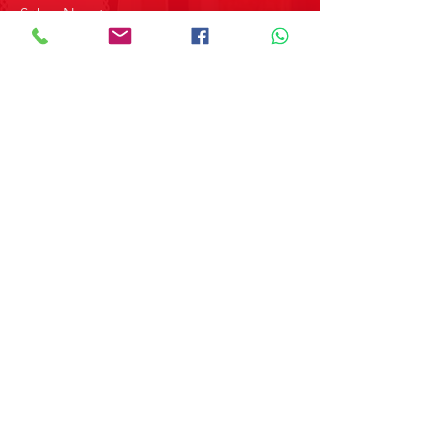
Sobre Nosotros
Contacto
SOBRE GRUPO MERPAP
Obtén las noticias más recientes y
novedades sobre nuestros productos