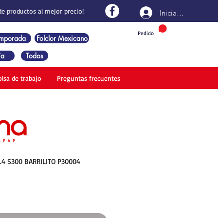
de productos al mejor precio!
Iniciar sesión
Pedido
emporada
Folclor Mexicano
ía
Todos
olsa de trabajo
Preguntas frecuentes
.4 S300 BARRILITO P30004