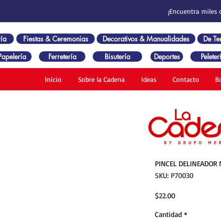
¡Encuentra miles 
ía
Fiestas & Ceremonias
Decorativos & Manualidades
De T
Papelería
Ferretería
Bisutería
Deportes
Peleter
Inicio
Sobre la Cadena
Ideas
Contacto
B
PINCEL DELINEADOR 
SKU: P70030
Precio
$22.00
Cantidad
*