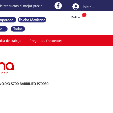
de productos al mejor precio!
Iniciar sesión
Pedido
emporada
Folclor Mexicano
ía
Todos
olsa de trabajo
Preguntas frecuentes
NO.0/3 S700 BARRILITO P70030