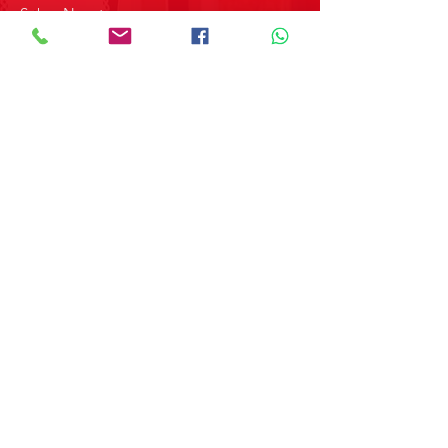
Sobre Nosotros
Contacto
SOBRE GRUPO MERPAP
Obtén las noticias más recientes y
novedades sobre nuestros productos