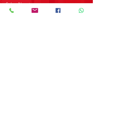
Sobre Nosotros
Contacto
SOBRE GRUPO MERPAP
Obtén las noticias más recientes y
novedades sobre nuestros productos