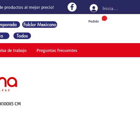
de productos al mejor precio!
Iniciar sesión
Pedido
emporada
Folclor Mexicano
ía
Todos
olsa de trabajo
Preguntas frecuentes
0X100X5 CM