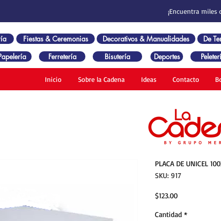
¡Encuentra miles 
ía
Fiestas & Ceremonias
Decorativos & Manualidades
De T
Papelería
Ferretería
Bisutería
Deportes
Peleter
Inicio
Sobre la Cadena
Ideas
Contacto
B
PLACA DE UNICEL 10
SKU: 917
Precio
$123.00
Cantidad
*