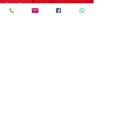
Sobre Nosotros
Contacto
SOBRE GRUPO MERPAP
Obtén las noticias más recientes y
novedades sobre nuestros productos