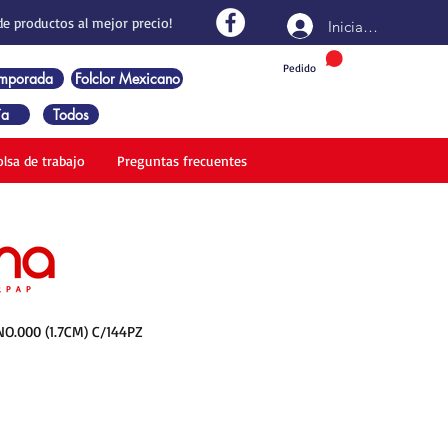
de productos al mejor precio!
Iniciar sesión
Pedido
emporada
Folclor Mexicano
ía
Todos
olsa de trabajo
Preguntas frecuentes
O.000 (1.7CM) C/144PZ