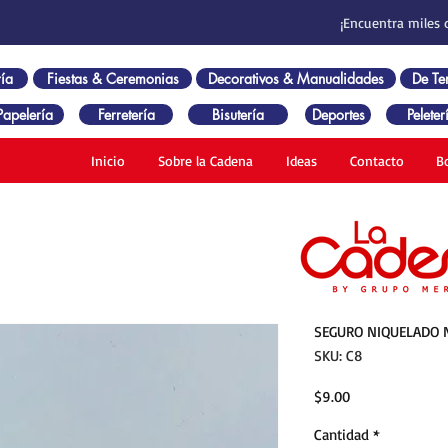
¡Encuentra miles 
ía
Fiestas & Ceremonias
Decorativos & Manualidades
De T
Papelería
Ferretería
Bisutería
Deportes
Peleter
Inicio
Sobre la Cadena
Ideas
Contacto
B
SEGURO NIQUELADO N
SKU: C8
Precio
$9.00
Cantidad
*