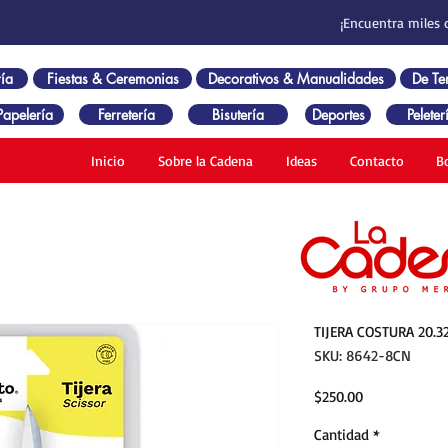
¡Encuentra miles 
ía
Fiestas & Ceremonias
Decorativos & Manualidades
De T
Papelería
Ferretería
Bisutería
Deportes
Peleter
Inicio
Sobre la Cadena
Ideas
Contacto
B
TIJERA COSTURA 20.3
SKU: 8642-8CN
Precio
$250.00
Cantidad
*