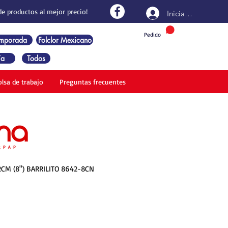
de productos al mejor precio!
Iniciar sesión
Pedido
emporada
Folclor Mexicano
ía
Todos
olsa de trabajo
Preguntas frecuentes
2CM (8") BARRILITO 8642-8CN