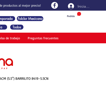
de productos al mejor precio!
Iniciar sesión
Pedido
emporada
Folclor Mexicano
ía
Todos
olsa de trabajo
Preguntas frecuentes
14CM (5.5") BARRILITO 8419-5.5CN