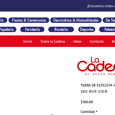
¡Encuentra miles 
ía
Fiestas & Ceremonias
Decorativos & Manualidades
De T
Papelería
Ferretería
Bisutería
Deportes
Peleter
Inicio
Sobre la Cadena
Ideas
Contacto
B
TIJERA DE ESTILISTA 
SKU: 8419-5.5CN
Precio
$180.00
Cantidad
*