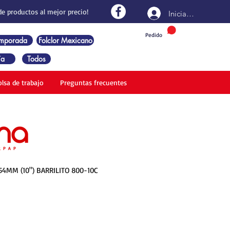
de productos al mejor precio!
Iniciar sesión
Pedido
emporada
Folclor Mexicano
ía
Todos
olsa de trabajo
Preguntas frecuentes
54MM (10") BARRILITO 800-10C