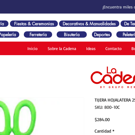
¡Encuentra miles 
ía
Fiestas & Ceremonias
Decorativos & Manualidades
De T
Papelería
Ferretería
Bisutería
Deportes
Peleter
Inicio
Sobre la Cadena
Ideas
Contacto
B
TIJERA HOJALATERA 2
SKU: 800-10C
Precio
$284.00
Cantidad
*