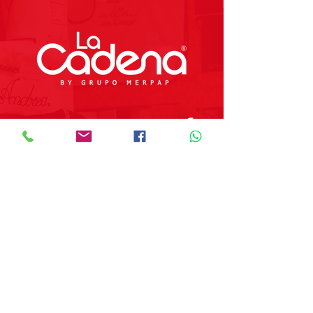
Preguntas Frecuentes
Tienda
Sobre Nosotros
Contacto
SOBRE GRUPO MERPAP
Obtén las noticias más recientes y
novedades sobre nuestros productos