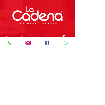
Preguntas Frecuentes
Tienda
Sobre Nosotros
Contacto
SOBRE GRUPO MERPAP
Obtén las noticias más recientes y
novedades sobre nuestros productos